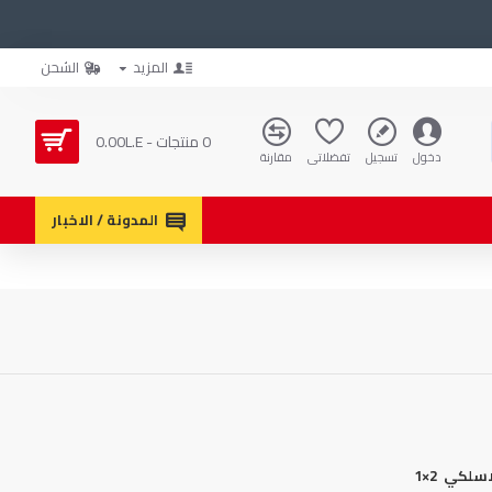
المزيد
الشحن
0 منتجات - 0.00L.E
دخول
تسجيل
تفضلاتي
مقارنة
المدونة / الاخبار
لكي 2×1