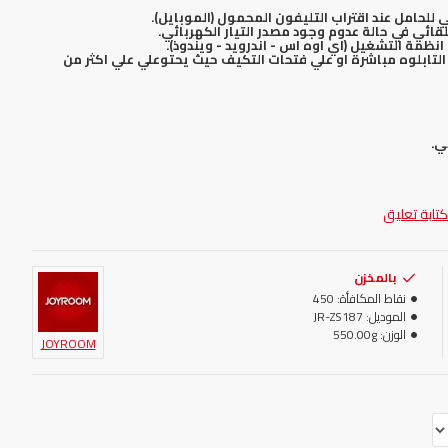
 للحامل عند اقتراب التليفون المحمول (الموبايل).
لقائي في حالة عدوم وجود مصدر التيار الكهربائي.
مة التشغيل (اي اوه اس - اندرويد - ويندوذ).
 التابلوه مباشرة او علي فتحات التكيف حيث يحتوعلي علي اكثر من
ي.
كتابة تعليق
بالمخزن
نقاط المكافأة:
450
الموديل:
JR-ZS187
الوزن:
550.00g
JOYROOM