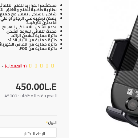
مستشعر انفراريد للفتح التلقائي
بطارية داخلية للفتح والغلق الت
شاحن لاسلكي يعمل مع جميع انظ
يمكن تركيبه علي الزجاج او علي
قاعدتين للتركيب.
يدعم الشحن اللاسلكي السريع.
محدث تلقائي لسرعة الشحن.
دائرة حماية للشحن الزائد.
دائرة حماية من التيار الذائد.
دائرة حماية من الماس الكهربائ
دائرة حماية من FOD.
(1 التقييمات)
-
450.00L.E
السعر بنقاط المكافآت : 45000
اللون