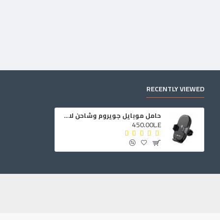
RECENTLY VIEWED
حامل موبايل جويروم وشاحن لاسلكي 2×1
450.00L.E