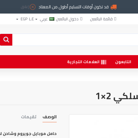
قد تكون أوقات التسليم أطول من المعتاد
إغلاق
قائمة البائعين
دخول البائعين
عربي
L.E
EGP
التابعون
العلامات التجارية
كي 2×1
الوصف
تقيمات
حامل موبايل جويروم وشاحن لاس