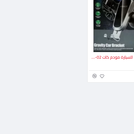
حامل موبايل للسيارة مودم كات MHC-02