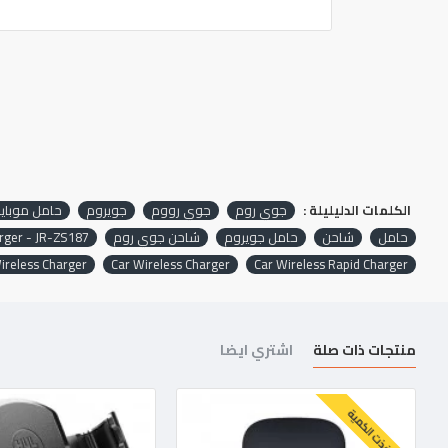
الكلمات الدليليلة :
جوي روم
جوي رووم
جويروم
حامل موباي
حامل
شاحن
حامل جويروم
شاحن جوي روم
rger - JR-ZS187
ireless Charger
Car Wireless Charger
Car Wireless Rapid Charger
منتجات ذات صلة
اشتري ايضا
نفذت الكمية