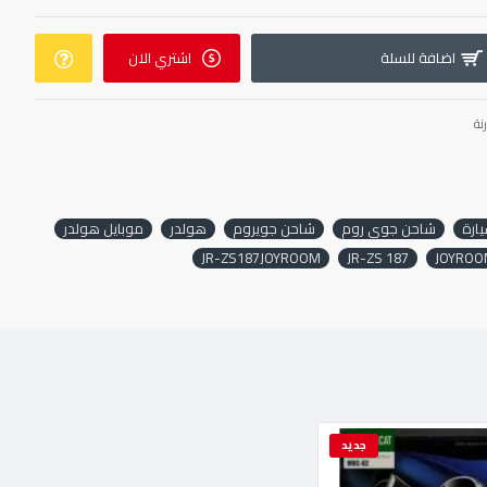
اضافة للسلة
اشتري الان
نة
ارة
شاحن جوي روم
شاحن جويروم
هولدر
موبايل هولدر
JR-ZS187JOYROOM
JR-ZS 187
JOYROOM
جديد