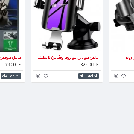
 روم
حامل موبايل جويروم وشاحن لاسلكي 2×1 - 360 درجة
79.00L.E
325.00L.E
اضافة للسلة
اضافة للسلة