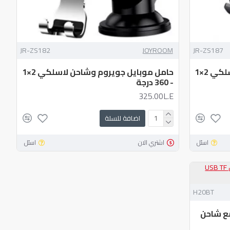
JR-ZS182
JOYROOM
JR-ZS187
ي 2×1
حامل موبايل جويروم وشاحن لاسلكي 2×1
- 360 درجة
325.00L.E
اضافة للسلة
اسئل
اشتري الان
اسئل
H20BT
ة مع شاحن