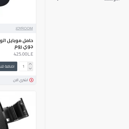
JOYROOM
حامل موبايل ات
جوي روم
425.00L.E
اضافة لل
اشتري الان