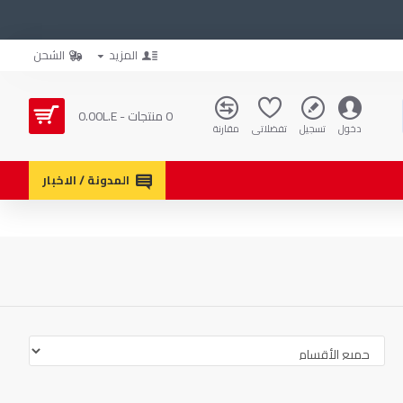
المزيد
الشحن
0 منتجات - 0.00L.E
دخول
تسجيل
تفضلاتي
مقارنة
المدونة / الاخبار