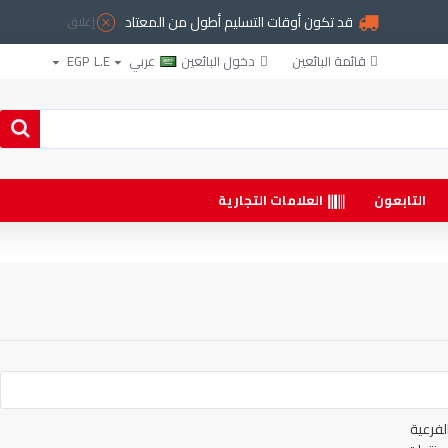
قد تكون أوقات التسليم أطول من المعتاد
إغلاق
قائمة البائعين
دخول البائعين
عربي
L.E
EGP
التابعون
العلامات التجارية
لفرعية