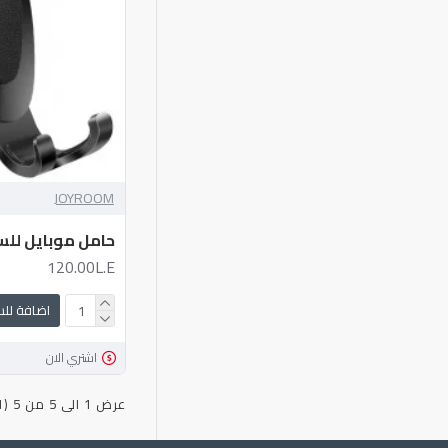
JOYROOM
حامل موبايل للس
120.00L.E
اضافة لل
اشتري الان
عرض 1 الى 5 من 5 (1 صفحات)