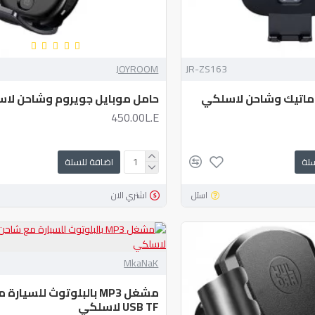
JOYROOM
JR-ZS163
وماتيك وشاحن لاسلكي
حامل موبايل جويروم وشاحن لاسلك
450.00L.E
سلة
اضافة للسلة
اسئل
اشتري الان
MkaNaK
مشغل MP3 بالبلوتوث للسيار
USB TF لاسلكي