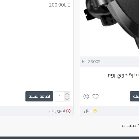
200.00L.E
HL-ZS005
يارة جوي روم
سلة
اضافة للسلة
اسئل
اشتري الان