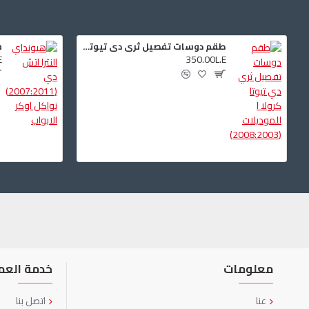
طقم دوسات تفصيل ثري دي تيوتا كرولا ا للموديلات (2008:2003)
E
350.00L.E
معلومات
خدمة العم
عنا
اتصل بنا