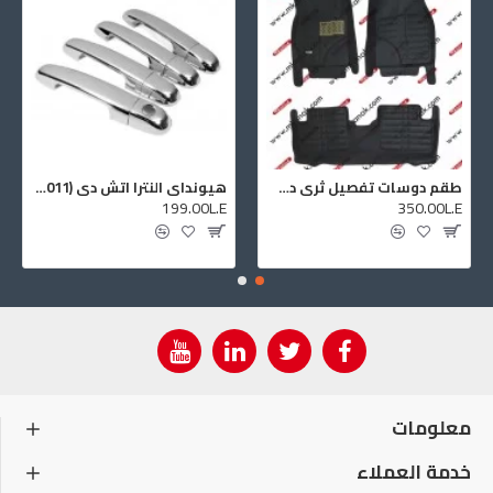
طقم دوسات تفصيل ثري دي تيوتا كرولا ا للموديلات (2008:2003)
هيونداي النترا اتش دي (2007:2011) نواكل اوكر الابواب
199.00L.E
350.00L.E
معلومات
خدمة العملاء