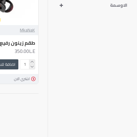
الاوسمة
MkaNaK
طقم زينون رفيع 55 وات
350.00L.E
اضافة لل
اشتري الان