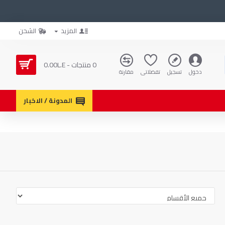
المزيد
الشحن
0 منتجات - 0.00L.E
دخول
تسجيل
تفضلاتي
مقارنة
المدونة / الاخبار