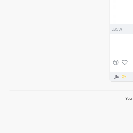
LB5W
اسئل
You 