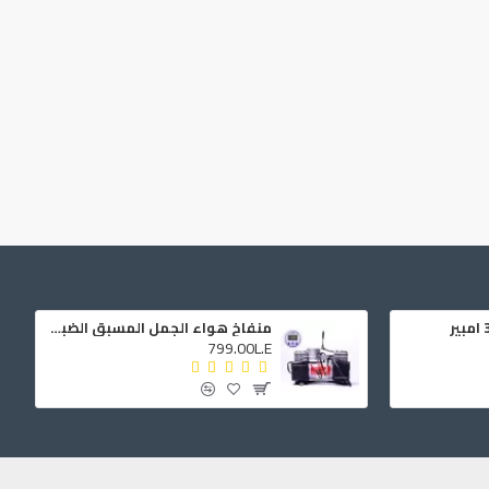
منفاخ هواء الجمل المسبق الضبط ذو الشاشة الرقمية 2 بيستم 25 امبير
799.00L.E