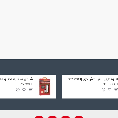
هيونداي النترا اتش دي (2007:2011) نواكل اوكر الابواب
شاحن سيارة لدنيو 3.4 امبير
75.00L.E
199.00L.