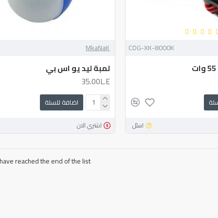
MkaNaK
CDG-XK-8000K
لمبة ليد يو اس بي
35.00L.E
سلة
اضافة للسلة
اسئل
اشتري الان
have reached the end of the list.