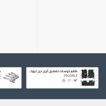
طقم دوسات تفصيل ثري دي تيوتا كرولا ا للموديلات (2008:2003)
E
350.00L.E