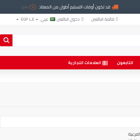
قد تكون أوقات التسليم أطول من المعتاد
إغلاق
قائمة البائعين
دخول البائعين
عربي
L.E
EGP
التابعون
العلامات التجارية
لفرعية