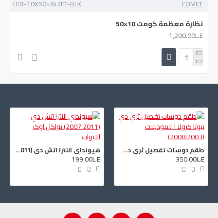
نفذت الكمية
LER-10X50-342FT-BLK
COMET
نظارة معظمة كومت 10×50
1,200.00L.E
طقم دوسات تفصيل ثري دي تيوتا كرولا ا للموديلات (2008:2003)
هيونداي النترا اتش دي (2007:2011) نواكل اوكر الابواب
199.00L.E
350.00L.E