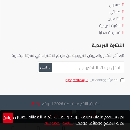
حسابي
طلباتي
التابعون
الشرة البريدية
قسيمة هدايا
النشرة البريدية
تابع آخر الأخبار والعروض الترويجية عن طريق الاشتراك في نشرتنا الإخبارية
ارسل
لقد قرأت ووافقت على
سياسة الخصوصية
حقوق النشر محفوظة
2026 لموقع
مكانك
نحن نستخدم ملفات تعريف الارتباط والتقنيات الأخرى المماثلة لتحسين
موافق
تجربة التصفح ووظائف موقعنا.
سياسة الخصوصية
.