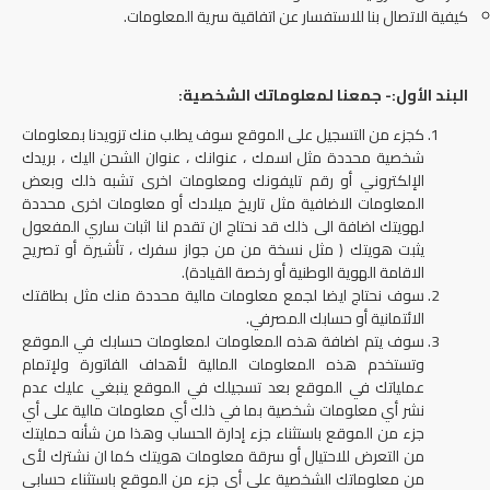
كيفية الاتصال بنا للاستفسار عن اتفاقية سرية المعلومات.
​البند الأول:- جمعنا لمعلوماتك الشخصية:
كجزء من التسجيل على الموقع سوف يطلب منك تزويدنا بمعلومات
شخصية محددة مثل اسمك ، عنوانك ، عنوان الشحن اليك ، بريدك
الإلكتروني أو رقم تليفونك ومعلومات اخرى تشبه ذلك وبعض
المعلومات الاضافية مثل تاريخ ميلادك أو معلومات اخرى محددة
لهويتك اضافة الى ذلك قد نحتاج ان تقدم لنا اثبات ساري المفعول
يثبت هويتك ( مثل نسخة من من جواز سفرك ، تأشيرة أو تصريح
الاقامة الهوية الوطنية أو رخصة القيادة).
سوف نحتاج ايضا لجمع معلومات مالية محددة منك مثل بطاقتك
الائتمانية أو حسابك المصرفي.
سوف يتم اضافة هذه المعلومات لمعلومات حسابك في الموقع
وتستخدم هذه المعلومات المالية لأهداف الفاتورة ولإتمام
عملياتك في الموقع بعد تسجيلك في الموقع ينبغي عليك عدم
نشر أي معلومات شخصية بما في ذلك أي معلومات مالية على أي
جزء من الموقع باستثناء جزء إدارة الحساب وهذا من شأنه حمايتك
من التعرض للاحتيال أو سرقة معلومات هويتك كما ان نشترك لأى
من معلوماتك الشخصية على أي جزء من الموقع باستثناء حسابي