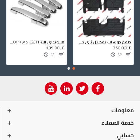
طقم دوسات تفصيل ثري دي تيوتا كرولا ا للموديلات (2008:2003)
هيونداي النترا اتش دي (2007:2011) نواكل اوكر الابواب
199.00L.E
350.00L.E
معلومات
خدمة العملاء
حسابي