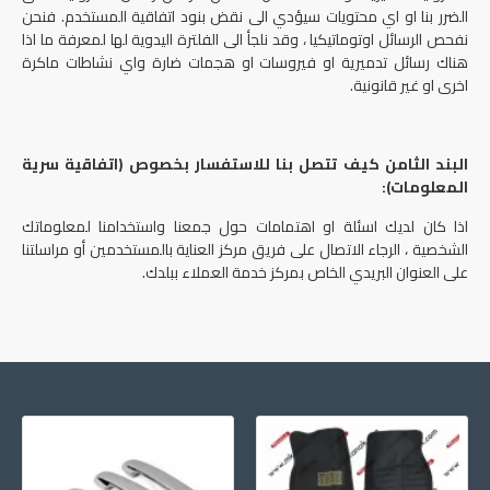
الضرر بنا او اي محتويات سيؤدي الى نقض بنود اتفاقية المستخدم. فنحن
نفحص الرسائل اوتوماتيكيا ، وقد نلجأ الى الفلترة اليدوية لها لمعرفة ما اذا
هناك رسائل تدميرية او فيروسات او هجمات ضارة واي نشاطات ماكرة
اخرى او غير قانونية.
البند الثامن كيف تتصل بنا للاستفسار بخصوص (اتفاقية سرية
المعلومات):
اذا كان لديك اسئلة او اهتمامات حول جمعنا واستخدامنا لمعلوماتك
الشخصية ، الرجاء الاتصال على فريق مركز العناية بالمستخدمين أو مراسلتنا
على العنوان البريدي الخاص بمركز خدمة العملاء ببلدك.