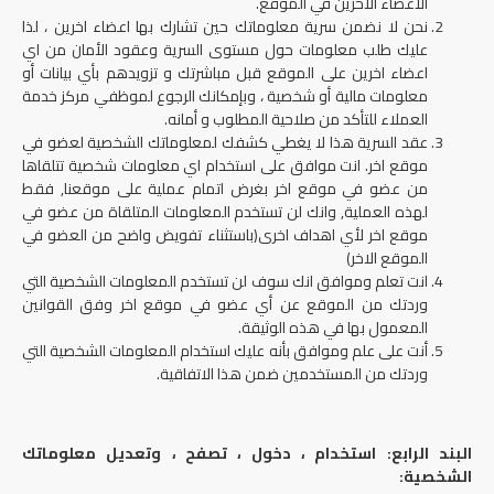
الاعضاء الاخرين في الموقع.
نحن لا نضمن سرية معلوماتك حين تشارك بها اعضاء اخرين ، لذا
عليك طلب معلومات حول مستوى السرية وعقود الأمان من اي
اعضاء اخرين على الموقع قبل مباشرتك و تزويدهم بأي بيانات أو
معلومات مالية أو شخصية ، وبإمكانك الرجوع لموظفي مركز خدمة
العملاء للتأكد من صلاحية المطلوب و أمانه.
عقد السرية هذا لا يغطي كشفك لمعلوماتك الشخصية لعضو في
موقع اخر. انت موافق على استخدام اي معلومات شخصية تتلقاها
من عضو في موقع اخر بغرض اتمام عملية على موقعنا, فقط
لهذه العملية, وانك لن تستخدم المعلومات المتلقاة من عضو في
موقع اخر لأي اهداف اخرى(باستثناء تفويض واضح من العضو في
الموقع الاخر)
انت تعلم وموافق انك سوف لن تستخدم المعلومات الشخصية التي
وردتك من الموقع عن أي عضو في موقع اخر وفق القوانين
المعمول بها في هذه الوثيقة.
أنت على علم وموافق بأنه عليك استخدام المعلومات الشخصية التي
وردتك من المستخدمين ضمن هذا الاتفاقية.
البند الرابع: استخدام ، دخول ، تصفح ، وتعديل معلوماتك
الشخصية: