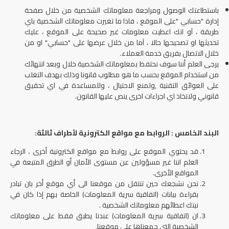
باستطاعتك الوصول ومراجعة معلوماتك الشخصية من خلال صفحة
إدارة "حسابي "على الموقع ، فاذا ما تغيرت معلوماتك الشخصية باي
طريقة ، آو انك اعطيت معلومات غير صحيحة على الموقع ، عليك
تحديثها او تصحيحها حالا ، آما من خلال عرضها على "حسابي" او من
خلال الاتصال بفريق خدمة العملاء.
يرجى العلم أننا سوف نحتفظ بمعلوماتك الشخصية خلال وبعد انتهائك
من استخدام الموقع بحسب ما هو مطلوب قانونا وذلك بهدف التغلب
على العوائق التقنية ,ولمنع الاحتيال ، وللمساعدة في اي تحقيق
قانوني ولاتخاذ اي اجراءات اخرى ينص عليها القانون.
البند الخامس : الروابط مع مواقع الكترونية لأطراف ثالثة:
قد يحتوي الموقع على روابط مع مواقع الكترونية أخرى ، الرجاء
العلم اننا غير مسؤولين عن مستوى الأمان أو الطرق المتبعة في
المواقع الأخرى.
نحن نشجعك حين تنتقل من موقعنا الى أي موقع أخر بان تبادر
بقراءة بيانات (اتفاقية سرية المعلومات) الخاصة بهم إذا كان في
نيتك اعطائهم معلوماتك الشخصية .
ان (اتفاقية سرية المعلومات) عندنا يطبق فقط على معلوماتك
الشخصية التي جمعناها على موقعنا.