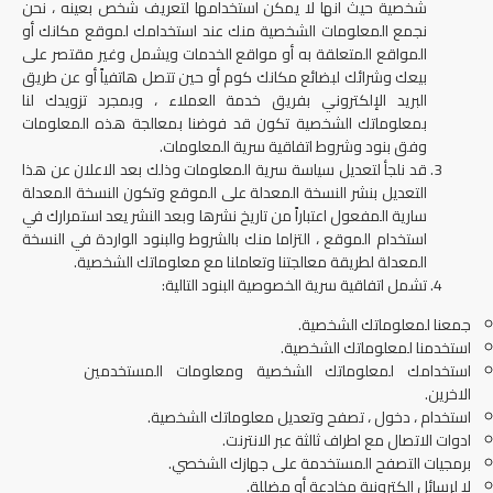
شخصية حيث انها لا يمكن استخدامها لتعريف شخص بعينه ، نحن
نجمع المعلومات الشخصية منك عند استخدامك لموقع مكانك أو
المواقع المتعلقة به أو مواقع الخدمات ويشمل وغير مقتصر على
بيعك وشرائك لبضائع مكانك كوم أو حين تتصل هاتفياً أو عن طريق
البريد الإلكتروني بفريق خدمة العملاء ، وبمجرد تزويدك لنا
بمعلوماتك الشخصية تكون قد فوضنا بمعالجة هذه المعلومات
وفق بنود وشروط اتفاقية سرية المعلومات.
قد نلجأ لتعديل سياسة سرية المعلومات وذلك بعد الاعلان عن هذا
التعديل بنشر النسخة المعدلة على الموقع وتكون النسخة المعدلة
سارية المفعول اعتباراً من تاريخ نشرها وبعد النشر يعد استمرارك في
استخدام الموقع ، التزاما منك بالشروط والبنود الواردة في النسخة
المعدلة لطريقة معالجتنا وتعاملنا مع معلوماتك الشخصية.
تشمل اتفاقية سرية الخصوصية البنود التالية:
جمعنا لمعلوماتك الشخصية.
استخدمنا لمعلوماتك الشخصية.
استخدامك لمعلوماتك الشخصية ومعلومات المستخدمين
الاخرين.
استخدام ، دخول ، تصفح وتعديل معلوماتك الشخصية.
ادوات الاتصال مع اطراف ثالثة عبر الانترنت.
برمجيات التصفح المستخدمة على جهازك الشخصي.
لا لرسائل الكترونية مخادعة أو مضللة.