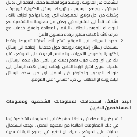
النشاطات غير القانونية ، وتنفيذ بنود اتفاقيتنا معك ، اضافة الى تذليل
العوائق ، وجمع الرسوم ، وتزويدك برسائل الكترونية ترويجية ،
وكذلك من اجل توثيق المعلومات التي زودتنا بها مع اطراف ثالثة ،
مثلا قد نلجأ الى الاشتراك في بعض من معلوماتك الشخصية مع
البنوك او التفويض لبطاقات الائتمان لمعالجة وتوثيق خدمات مع
اطراف ثالثة لأهداف تتعلق بزيادة مستوى الأمن.
بمجرد تسجيلك في الموقع تعتبر أنك أعطيتنا تفويضا واضحا
لتسليمك رسائل إلكترونية ترويجية حول خدماتنا ، إضافة الى رسائل
إلكترونية بخصوص التغيرات ، والملامح الجديدة على الموقع ، فلو
انك في اي وقت قررت بعدم رغبتك في تلقي مثل هذه الرسائل ،
ماعليك سوى اختيار الرابط الخاص بإيقاف إرسال هذه الرسائل إلى
عنوانك البريدي والمتوفر في اسفل اي من هذه الرسائل
الإلكترونية او الذهاب الى جزء "حسابي" على الموقع.
البند الثالث: استخدامك لمعلوماتك الشخصية ومعلومات
المستخدمين الاخرين:
قد يكون الاعضاء في حاجة للمشاركة في المعلومات الشخصية (بما
في ذلك المعلومات المالية) مع بعضهم البعض ، بهدف استكمال
عمليات على الموقع ، عليك ان تحترم في جميع الاوقات سرية