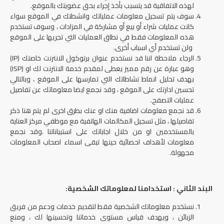
لهذه الاتفاقية قد يتسبب بأخذ إجراء بحق عضويتك بالموقع.
سوف يتم تسجيل معلومات عملياتك وانشطتك في الموقع سواء
كانت عمليات شراء أو بيع أو مشاركة في المزادات ، وسوف تستخدم
هذه المعلومات فقط في نطاق العمليات التي تجريها على الموقع
ولن تستخدم أي اسباب أخرى.
الرجاء ملاحظة اننا قد نستخدم عنوان برتوكول الانترنت خاصتك (IP)
وهو عبارة عن رقم مميز يعطى لمقدم خدمة الانترنت لك او (ISP)
بهدف تحليل انماط نشاطاتك التي تمارسها على الموقع ، وبالتالي
تحسين ادارتك على الموقع ، وقد نجمع ايضا معلوماتك عن تفاصيل
عمليات التصفح.
قد نجمع معلومات اضافية منك او عنك بطرق اخرى لم يتم هنا ذكر
تفاصيلها ، مثل تسجيل المكالمات الهاتفية مع موظفي مركز العناية
بالمستخدمين او من خلال اجاباتك على استبياناتنا .وقد نجمع
معلومات لأهداف احصائية حينها تبقى اسماء اصحاب المعلومات
مجهولة.
البند الثاني : استخدامنا لمعلوماتك الشخصية:
نستخدم معلوماتك الشخصية فقط لتقديم خدمات ودعم من فريق
الزبائن ، ويهدف قياس مستوى خدماتنا وتحسينها لك ، ومنع