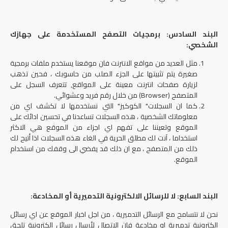
البند السادس: برمجيات التصفح المستخدمة على جهازك
الشخصي:
مثل العديد من مواقع الانترنت فان موقعنا يستخدم ملفات برمجية
صغيرة يتم تثبيتها على الجزء الصلب من حاسوبك ، فحين تذهب
لزيارة صفحات انترنت معينة على المواقع, تتعرف السجل على
المتصفح (Browser) من خلال رقم فريد وعشوائي.
كما ان السجلات" الكوكيز" التي نستخدمها لا تكشف اي من
معلوماتك الشخصية ، هذه السجلات تساعدنا في تحسين ادائك على
الموقع وتعيننا على تفهم اي اجزاء من الموقع هي الاكثر
استخداما ، آنت لك مطلق الحرية في الغاء هذه السجلات اذا أتيح لك
ذلك من المتصفح ، مع ان ذلك قد يفضي الى وقفك من استخدام
الموقع.
البند السابع: لا للرسائل الالكترونية التدميرية أو المخادعة:
نحن لا نتسامح مع الرسائل التدميرية ، من اجل اخبار الموقع عن اي رسائل
الكترونية تدميرية او مخادعة فان الاتصال لأرسال رسائل الكترونية تلحق