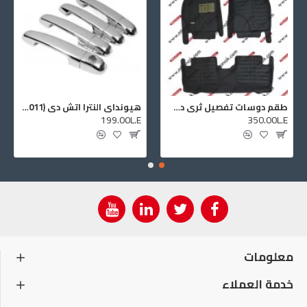
طقم دوسات تفصيل ثري دي تيوتا كرولا ا للموديلات (2008:2003)
هيونداي النترا اتش دي (2007:2011) نواكل اوكر الابواب
199.00L.E
350.00L.E
معلومات
خدمة العملاء