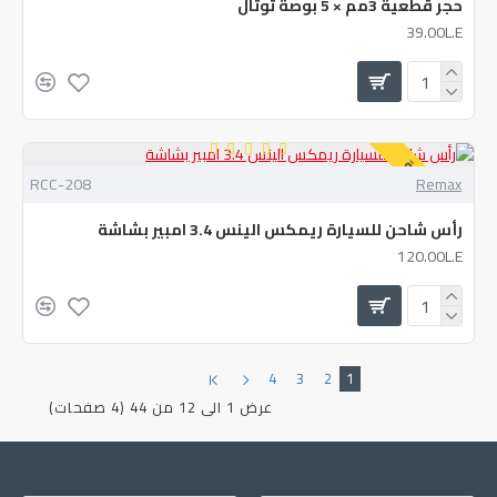
حجر قطعية 3مم × 5 بوصة توتال
39.00L.E
نفذت الكمية
RCC-208
Remax
رأس شاحن للسيارة ريمكس الينس 3.4 امبير بشاشة
120.00L.E
4
3
2
1
عرض 1 الى 12 من 44 (4 صفحات)