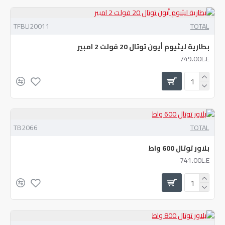
TFBLI20011
TOTAL
بطارية ليثيوم أيون توتال 20 فولت 2 امبير
749.00L.E
TB2066
TOTAL
بلاور توتال 600 واط
741.00L.E