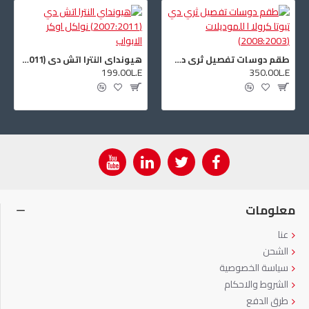
طقم دوسات تفصيل ثري دي تيوتا كرولا ا للموديلات (2008:2003)
هيونداي النترا اتش دي (2007:2011) نواكل اوكر الابواب
199.00L.E
350.00L.E
معلومات
عنا
الشحن
سياسة الخصوصية
الشروط والاحكام
طرق الدفع