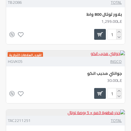
TB2086
TOTAL
بلاور توتال 800 واط
1,299.00L.E
اقوي العلامات التجارية
HGVK05
INGCO
جوانتي محبب انكو
30.00L.E
TAC2211251
TOTAL